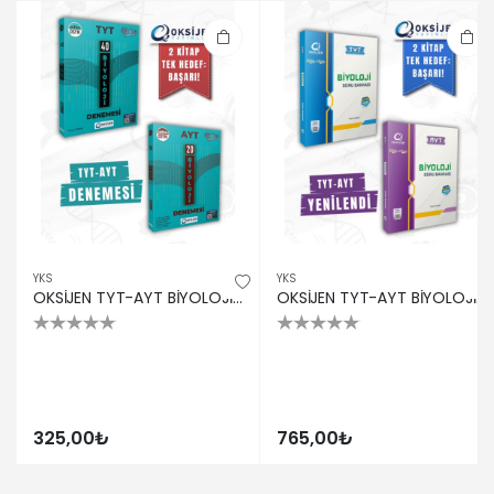
YKS
YKS
OKSİJEN TYT-AYT BİYOLOJİ BRANŞ DENEMESİ 2Lİ SET
OKSİJEN TYT-AYT BİYOLOJİ SORU BANKASI 2Lİ SET
325,00₺
765,00₺