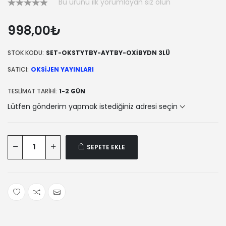
Bu ürünü ilk yorumlayan siz olun
998,00₺
STOK KODU:
SET-OKSTYTBY-AYTBY-OXİBYDN 3LÜ
SATICI:
OKSIJEN YAYINLARI
TESLIMAT TARIHI:
1-2 GÜN
Lütfen gönderim yapmak istediğiniz adresi seçin
SEPETE EKLE