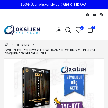
KARGO BEDAVA
1000₺ Üzeri Alışverişlerde
0
0
OXİ SERISI
OKSİJEN TYT-AYT BİYOLOJİ SORU BANKASI-OXİ BİYOLOJİ DENEY VE
ARAŞTIRMA SORULARI 3LÜ SET