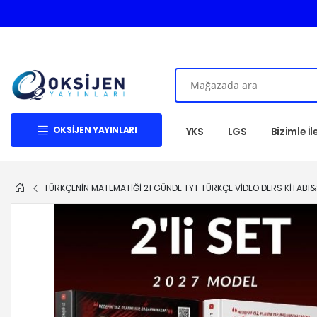
OKSIJEN YAYINLARI
YKS
LGS
Bizimle İ
TÜRKÇENIN MATEMATIĞI 21 GÜNDE TYT TÜRKÇE VIDEO DERS KITABI&