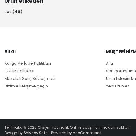
Ürün etiketleri
set
(46)
BILGI
MÜŞTERI HIZM
Kargo Ve İade Politikası
Ara
Gizlilik Politikası
Son görüntülen
Mesafeli Satış Sözleşmesi
Ürün listesini ka
Bizimle iletişime geçin
Yeni ürünler
Telif hakkı © 2026 Oksijen Yayıncılık Online Satış. Tüm hakları saklıdır.
Design by
Shivaay Soft
Powered by
nopCommerce