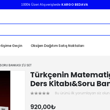
KARGO BEDAVA
1000₺ Üzeri Alışverişlerde
letişime Geçin
Oksijen Dağıtım Satış Noktaları
SORU BANKASI 2'LI SET
Türkçenin Matematiğ
Ders Kitabı&Soru Bank
Bu ürünü ilk yorumlayan siz olun
920,00₺