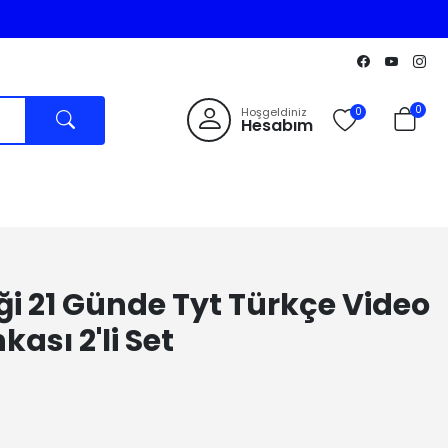
0
Hoşgeldiniz
0
Hesabım
i 21 Günde Tyt Türkçe Video
ası 2'li Set