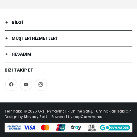
BILGI
MÜŞTERI HIZMETLERI
HESABIM
BIZI TAKIP ET
Telif hakkı © 2026 Oksijen Yayıncılık Online Satış. Tüm hakları saklıdır.
Design by
Shivaay Soft
Powered by
nopCommerce