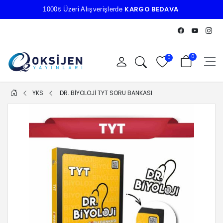
KARGO BEDAVA
1000₺ Üzeri Alışverişlerde
0
0
YKS
DR. BİYOLOJİ TYT SORU BANKASI