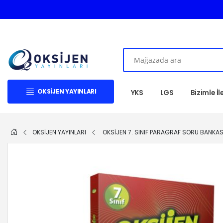
OKSIJEN YAYINLARI
YKS
LGS
Bizimle İ
OKSİJEN YAYINLARI
OKSİJEN 7. SINIF PARAGRAF SORU BANKAS