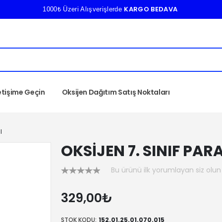
KARGO BEDAVA
1000₺ Üzeri Alışverişlerde
letişime Geçin
Oksijen Dağıtım Satış Noktaları
I
OKSİJEN 7. SINIF PA
Bu ürünü ilk yorumlayan siz olun
329,00₺
STOK KODU:
152.01.25.01.070.015