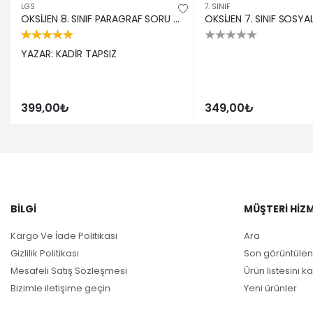
LGS
7. SINIF
OKSİJEN 8. SINIF PARAGRAF SORU BANKASI
YAZAR: KADİR TAPSIZ
399,00₺
349,00₺
BILGI
MÜŞTERI HIZM
Kargo Ve İade Politikası
Ara
Gizlilik Politikası
Son görüntülen
Mesafeli Satış Sözleşmesi
Ürün listesini ka
Bizimle iletişime geçin
Yeni ürünler