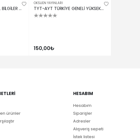
OKSİJEN YAYINLARI
OKSİJEN 7. SINIF SOSYAL BİLGİLER SORU BANKASI
TYT-AYT TÜRKİYE GENELİ YÜKSEKÖĞRETİM KURUMLARI SINAVI
150,00₺
ETLERI
HESABIM
Hesabım
en ürünler
Siparişler
rşılaştır
Adresler
Alışveriş sepeti
İstek listesi