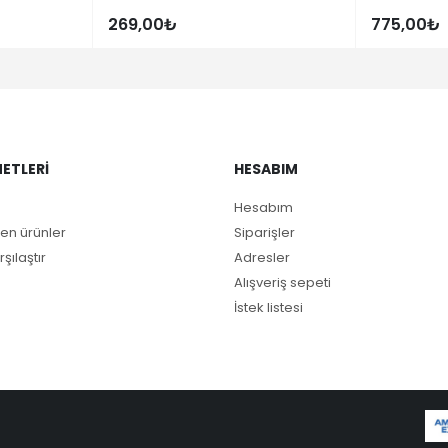
269,00₺
775,00₺
ETLERI
HESABIM
Hesabım
en ürünler
Siparişler
rşılaştır
Adresler
Alışveriş sepeti
İstek listesi