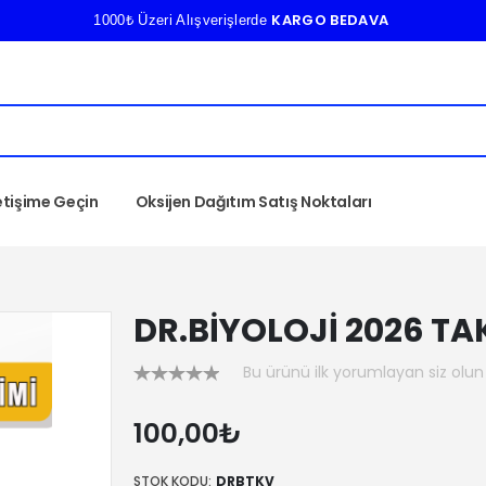
KARGO BEDAVA
1000₺ Üzeri Alışverişlerde
letişime Geçin
Oksijen Dağıtım Satış Noktaları
DR.BİYOLOJİ 2026 TA
Bu ürünü ilk yorumlayan siz olun
100,00₺
STOK KODU:
DRBTKV