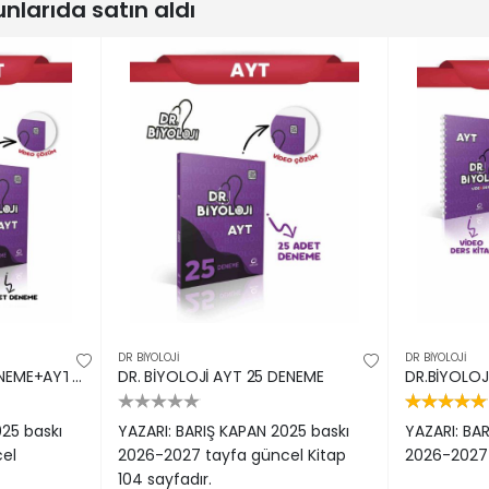
larıda satın aldı
DR BIYOLOJI
DR BIYOLOJI
DR.BİYOLOJİ TYT 50 DENEME+AYT DR.BİYOLOJİ 25 DENEME 2Lİ SET
DR. BİYOLOJİ AYT 25 DENEME
025 baskı
YAZARI: BARIŞ KAPAN 2025 baskı
YAZARI: BA
el
2026-2027 tayfa güncel Kitap
2026-2027
104 sayfadır.