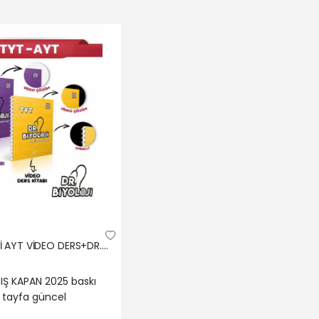
DR.BİYOLOJİ AYT VİDEO DERS+DR.BİYOLOJİ TYT VİDEO DERS 2Lİ SET
RIŞ KAPAN 2025 baskı
 tayfa güncel