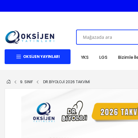
OKSIJEN YAYINLARI
YKS
LGS
Bizimle İ
9. SINIF
DR.BİYOLOJİ 2026 TAKVİMİ