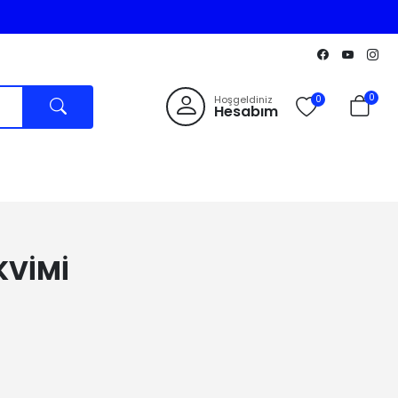
0
Hoşgeldiniz
0
Hesabım
KVİMİ