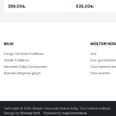
389,00₺
535,00₺
BILGI
MÜŞTERI HIZM
Kargo Ve İade Politikası
Ara
Gizlilik Politikası
Son görüntülen
Mesafeli Satış Sözleşmesi
Ürün listesini ka
Bizimle iletişime geçin
Yeni ürünler
Telif hakkı © 2026 Oksijen Yayıncılık Online Satış. Tüm hakları saklıdır.
Design by
Shivaay Soft
Powered by
nopCommerce