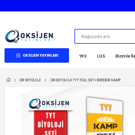
OKSIJEN YAYINLARI
YKS
LGS
Bizimle İ
DR BIYOLOJI
DR.BİYOLOJİ TYT FULL SET+BİREBİR KAMP