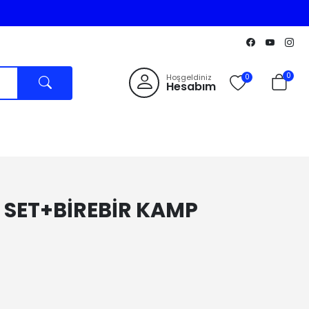
0
Hoşgeldiniz
0
Hesabım
L SET+BİREBİR KAMP