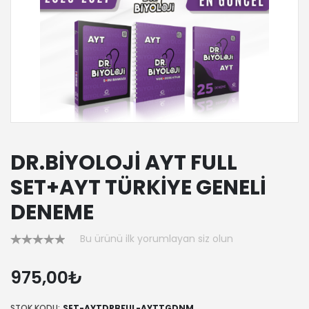
DR.BİYOLOJİ AYT FULL
SET+AYT TÜRKİYE GENELİ
DENEME
Bu ürünü ilk yorumlayan siz olun
975,00₺
STOK KODU:
SET-AYTDRBFUL-AYTTGDNM