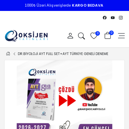
KARGO BEDAVA
1000₺ Üzeri Alışverişlerde
0
0
DR.BİYOLOJİ AYT FULL SET+AYT TÜRKİYE GENELİ DENEME